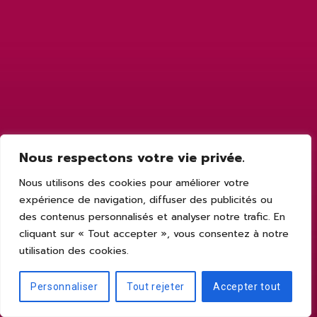
Nous respectons votre vie privée.
Nous utilisons des cookies pour améliorer votre
expérience de navigation, diffuser des publicités ou
des contenus personnalisés et analyser notre trafic. En
cliquant sur « Tout accepter », vous consentez à notre
utilisation des cookies.
Personnaliser
Tout rejeter
Accepter tout
2412, Boul. curé-labelle, St-Jérôme,
J7Y 5E9