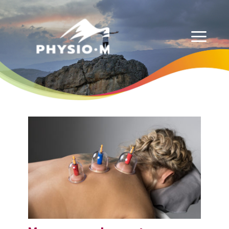
Physio-Masso MP