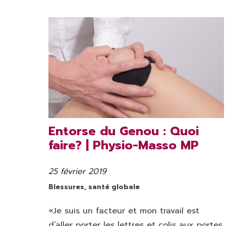
Entorse du Genou : Quoi
faire? | Physio-Masso MP
25 février 2019
Publié
le
Catégories
Blessures
,
santé globale
«Je suis un facteur et mon travail est
d’aller porter les lettres et colis aux portes