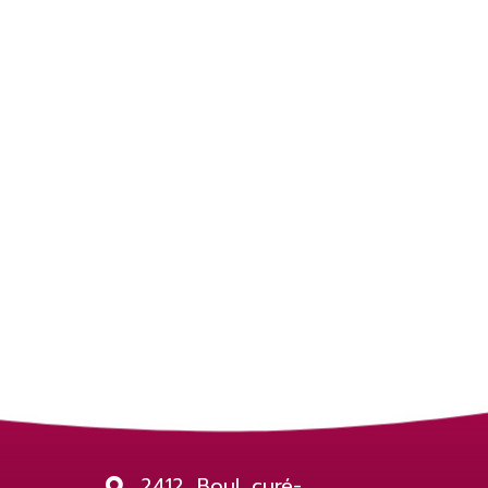
2412, Boul. curé-