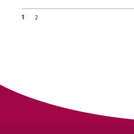
Pagination
PAGE
1
PAGE
2
des
publications