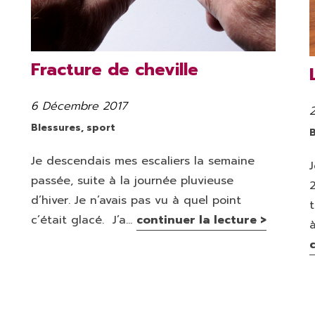
Fracture de cheville
6 Décembre 2017
Publié
P
le
l
Catégories
Blessures
,
sport
B
Je descendais mes escaliers la semaine
passée, suite à la journée pluvieuse
d’hiver. Je n’avais pas vu à quel point
c’était glacé. J’a...
continuer la lecture >
à