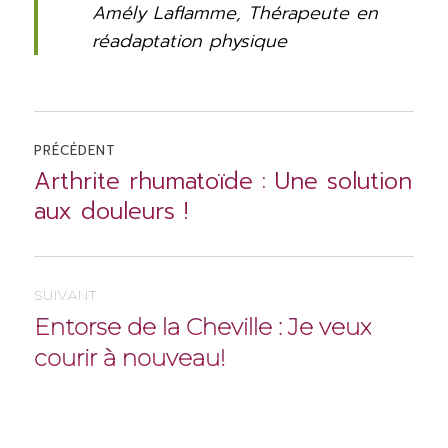
Amély Laflamme, Thérapeute en
réadaptation physique
Navigation
PRÉCÉDENT
Arthrite rhumatoïde : Une solution
Article
de
aux douleurs !
précédent :
l'article
SUIVANT
Entorse de la Cheville : Je veux
Article
courir à nouveau!
Suivant :