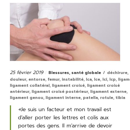
25 février 2019
Catégories
Étiquettes
Publié
Blessures
,
santé globale
déchirure
,
le
douleur
,
entorse
,
femur
,
instabilité
,
lca
,
lce
,
lci
,
lcp
,
ligam
ligament collatéral
,
ligament croisé
,
ligament croisé
antérieur
,
ligament croisé postérieur
,
ligament externe
,
ligament genou
,
ligament interne
,
patella
,
rotule
,
tibia
«
Je suis un facteur et mon travail est
d’aller porter les lettres et colis aux
portes des gens. Il m’arrive de devoir