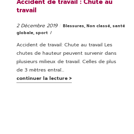
Accident de travail : Chute au
travail
2 Décembre 2019
Catégories
Publié
Blessures
,
Non classé
,
santé
le
globale
,
sport
Accident de travail: Chute au travail Les
chutes de hauteur p​euvent survenir dans
plusieurs milieux de travail. Celles de plus
de 3 mètres entraî...
continuer la lecture >