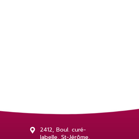
2412, Boul. curé-
labelle, St-Jérôme,