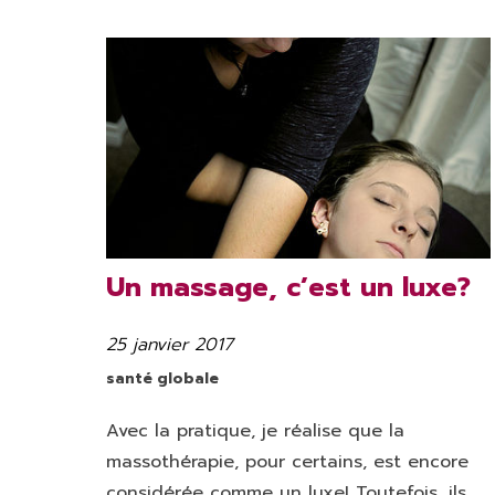
Un massage, c’est un luxe?
25 janvier 2017
Publié
le
Catégories
santé globale
Avec la pratique, je réalise que la
massothérapie, pour certains, est encore
considérée comme un luxe! Toutefois, ils